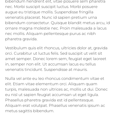
bibendum hendrerit elit, vitae posuere sem pharetra
nec. Morbi suscipit suscipit luctus. Morbi posuere
augue eu tristique mollis. Suspendisse fringilla
venenatis placerat. Nunc id sapien pretium urna
bibendum consectetur. Quisque blandit metus arcu, id
ornare magna molestie nec. Proin malesuada a lacus
nec mollis. Aliquam pellentesque purus ac nibh
pharetra gravida.
Vestibulum quis elit rhoncus, ultricies dolor at, gravida
orci. Curabitur ut luctus felis. Sed suscipit ut velit sit
amet semper. Donec lorem sem, feugiat eget laoreet
in, semper non elit. Ut accumsan lacus eu tellus
venenatis tincidunt. Suspendisse at mauris.
Nulla vel ante eu leo rhoncus condimentum vitae et
elit. Etiam vitae elementum orci. Aliquam quam
turpis, malesuada non ultrices ac, mollis ut dui. Donec
eu nisl ut sapien feugiat accumsan ut eget ligula.
Phasellus pharetra gravida est id pellentesque.
Aliquam erat volutpat. Phasellus venenatis ipsum ac
metus sagittis bibendum.