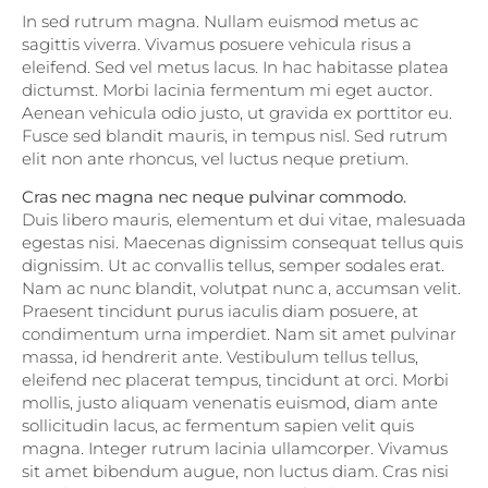
In sed rutrum magna. Nullam euismod metus ac
sagittis viverra. Vivamus posuere vehicula risus a
eleifend. Sed vel metus lacus. In hac habitasse platea
dictumst. Morbi lacinia fermentum mi eget auctor.
Aenean vehicula odio justo, ut gravida ex porttitor eu.
Fusce sed blandit mauris, in tempus nisl. Sed rutrum
elit non ante rhoncus, vel luctus neque pretium.
Cras nec magna nec neque pulvinar commodo.
Duis libero mauris, elementum et dui vitae, malesuada
egestas nisi. Maecenas dignissim consequat tellus quis
dignissim. Ut ac convallis tellus, semper sodales erat.
Nam ac nunc blandit, volutpat nunc a, accumsan velit.
Praesent tincidunt purus iaculis diam posuere, at
condimentum urna imperdiet. Nam sit amet pulvinar
massa, id hendrerit ante. Vestibulum tellus tellus,
eleifend nec placerat tempus, tincidunt at orci. Morbi
mollis, justo aliquam venenatis euismod, diam ante
sollicitudin lacus, ac fermentum sapien velit quis
magna. Integer rutrum lacinia ullamcorper. Vivamus
sit amet bibendum augue, non luctus diam. Cras nisi