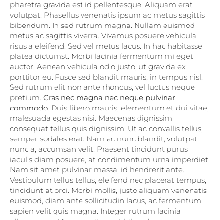
pharetra gravida est id pellentesque. Aliquam erat
volutpat. Phasellus venenatis ipsum ac metus sagittis
bibendum.
In sed rutrum magna. Nullam euismod
metus ac sagittis viverra. Vivamus posuere vehicula
risus a eleifend. Sed vel metus lacus. In hac habitasse
platea dictumst. Morbi lacinia fermentum mi eget
auctor. Aenean vehicula odio justo, ut gravida ex
porttitor eu. Fusce sed blandit mauris, in tempus nisl.
Sed rutrum elit non ante rhoncus, vel luctus neque
pretium.
Cras nec magna nec neque pulvinar
commodo.
Duis libero mauris, elementum et dui vitae,
malesuada egestas nisi. Maecenas dignissim
consequat tellus quis dignissim. Ut ac convallis tellus,
semper sodales erat. Nam ac nunc blandit, volutpat
nunc a, accumsan velit. Praesent tincidunt purus
iaculis diam posuere, at condimentum urna imperdiet.
Nam sit amet pulvinar massa, id hendrerit ante.
Vestibulum tellus tellus, eleifend nec placerat tempus,
tincidunt at orci. Morbi mollis, justo aliquam venenatis
euismod, diam ante sollicitudin lacus, ac fermentum
sapien velit quis magna. Integer rutrum lacinia