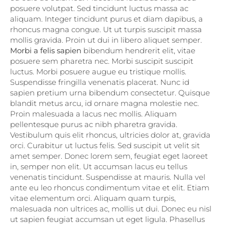
posuere volutpat. Sed tincidunt luctus massa ac
aliquam. Integer tincidunt purus et diam dapibus, a
rhoncus magna congue. Ut ut turpis suscipit massa
mollis gravida. Proin ut dui in libero aliquet semper.
Morbi a felis sapien
bibendum hendrerit elit, vitae
posuere sem pharetra nec. Morbi suscipit suscipit
luctus. Morbi posuere augue eu tristique mollis.
Suspendisse fringilla venenatis placerat. Nunc id
sapien pretium urna bibendum consectetur. Quisque
blandit metus arcu, id ornare magna molestie nec.
Proin malesuada a lacus nec mollis. Aliquam
pellentesque purus ac nibh pharetra gravida.
Vestibulum quis elit rhoncus, ultricies dolor at, gravida
orci. Curabitur ut luctus felis. Sed suscipit ut velit sit
amet semper. Donec lorem sem, feugiat eget laoreet
in, semper non elit. Ut accumsan lacus eu tellus
venenatis tincidunt. Suspendisse at mauris.
Nulla vel
ante eu leo rhoncus condimentum vitae et elit. Etiam
vitae elementum orci. Aliquam quam turpis,
malesuada non ultrices ac, mollis ut dui. Donec eu nisl
ut sapien feugiat accumsan ut eget ligula. Phasellus