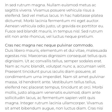
In sed rutrum magna. Nullam euismod metus ac
sagittis viverra. Vivamus posuere vehicula risus a
eleifend. Sed vel metus lacus. In hac habitasse platea
dictumst. Morbi lacinia fermentum mi eget auctor.
Aenean vehicula odio justo, ut gravida ex porttitor eu.
Fusce sed blandit mauris, in tempus nisl. Sed rutrum
elit non ante rhoncus, vel luctus neque pretium.
Cras nec magna nec neque pulvinar commodo.
Duis libero mauris, elementum et dui vitae, malesuada
egestas nisi. Maecenas dignissim consequat tellus quis
dignissim. Ut ac convallis tellus, semper sodales erat.
Nam ac nunc blandit, volutpat nunc a, accumsan velit.
Praesent tincidunt purus iaculis diam posuere, at
condimentum urna imperdiet. Nam sit amet pulvinar
massa, id hendrerit ante. Vestibulum tellus tellus,
eleifend nec placerat tempus, tincidunt at orci. Morbi
mollis, justo aliquam venenatis euismod, diam ante
sollicitudin lacus, ac fermentum sapien velit quis
magna. Integer rutrum lacinia ullamcorper. Vivamus
sit amet bibendum augue, non luctus diam. Cras nisi