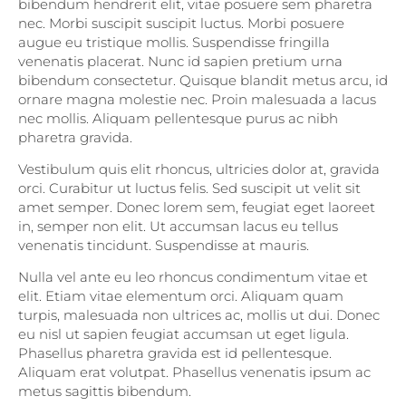
bibendum hendrerit elit, vitae posuere sem pharetra
nec. Morbi suscipit suscipit luctus. Morbi posuere
augue eu tristique mollis. Suspendisse fringilla
venenatis placerat. Nunc id sapien pretium urna
bibendum consectetur. Quisque blandit metus arcu, id
ornare magna molestie nec. Proin malesuada a lacus
nec mollis. Aliquam pellentesque purus ac nibh
pharetra gravida.
Vestibulum quis elit rhoncus, ultricies dolor at, gravida
orci. Curabitur ut luctus felis. Sed suscipit ut velit sit
amet semper. Donec lorem sem, feugiat eget laoreet
in, semper non elit. Ut accumsan lacus eu tellus
venenatis tincidunt. Suspendisse at mauris.
Nulla vel ante eu leo rhoncus condimentum vitae et
elit. Etiam vitae elementum orci. Aliquam quam
turpis, malesuada non ultrices ac, mollis ut dui. Donec
eu nisl ut sapien feugiat accumsan ut eget ligula.
Phasellus pharetra gravida est id pellentesque.
Aliquam erat volutpat. Phasellus venenatis ipsum ac
metus sagittis bibendum.