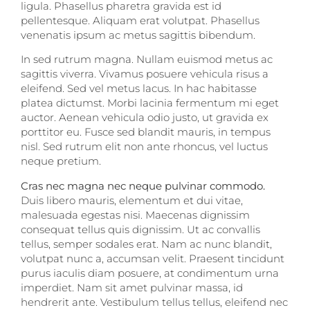
ligula. Phasellus pharetra gravida est id
pellentesque. Aliquam erat volutpat. Phasellus
venenatis ipsum ac metus sagittis bibendum.
In sed rutrum magna. Nullam euismod metus ac
sagittis viverra. Vivamus posuere vehicula risus a
eleifend. Sed vel metus lacus. In hac habitasse
platea dictumst. Morbi lacinia fermentum mi eget
auctor. Aenean vehicula odio justo, ut gravida ex
porttitor eu. Fusce sed blandit mauris, in tempus
nisl. Sed rutrum elit non ante rhoncus, vel luctus
neque pretium.
Cras nec magna nec neque pulvinar commodo.
Duis libero mauris, elementum et dui vitae,
malesuada egestas nisi. Maecenas dignissim
consequat tellus quis dignissim. Ut ac convallis
tellus, semper sodales erat. Nam ac nunc blandit,
volutpat nunc a, accumsan velit. Praesent tincidunt
purus iaculis diam posuere, at condimentum urna
imperdiet. Nam sit amet pulvinar massa, id
hendrerit ante. Vestibulum tellus tellus, eleifend nec