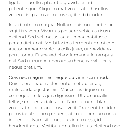
ligula. Phasellus pharetra gravida est id
pellentesque. Aliquam erat volutpat. Phasellus
venenatis ipsum ac metus sagittis bibendum.
In sed rutrum magna. Nullam euismod metus ac
sagittis viverra. Vivamus posuere vehicula risus a
eleifend. Sed vel metus lacus. In hac habitasse
platea dictumst. Morbi lacinia fermentum mi eget
auctor. Aenean vehicula odio justo, ut gravida ex
porttitor eu. Fusce sed blandit mauris, in tempus
nisl. Sed rutrum elit non ante rhoncus, vel luctus
neque pretium.
Cras nec magna nec neque pulvinar commodo.
Duis libero mauris, elementum et dui vitae,
malesuada egestas nisi. Maecenas dignissim
consequat tellus quis dignissim. Ut ac convallis
tellus, semper sodales erat. Nam ac nunc blandit,
volutpat nunc a, accumsan velit. Praesent tincidunt
purus iaculis diam posuere, at condimentum urna
imperdiet. Nam sit amet pulvinar massa, id
hendrerit ante. Vestibulum tellus tellus, eleifend nec