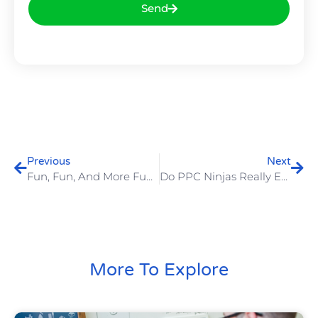
Send
Previous
Next
Fun, Fun, And More Fun! Come Work @ Beyond
Do PPC Ninjas Really Exist Or Not?
More To Explore